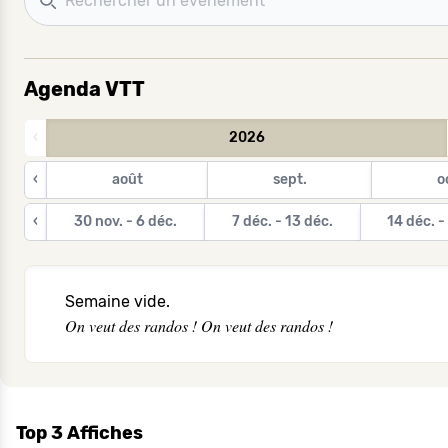
Agenda VTT
‹
2026
‹
août
sept.
o
‹
30 nov. - 6 déc.
7 déc. - 13 déc.
14 déc. -
Semaine vide.
On veut des randos ! On veut des randos !
Top 3 Affiches