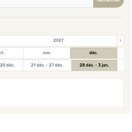
2027
›
ct.
nov.
déc.
›
 20 déc.
21 déc. - 27 déc.
28 déc. - 3 jan.
›