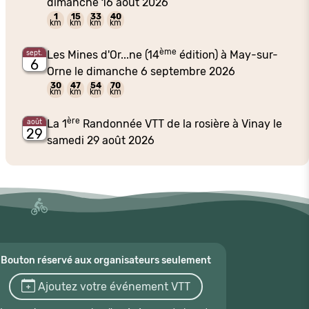
dimanche 16 août 2026
1
15
33
40
km
km
km
km
ème
Les Mines d'Or...ne (14
édition) à May-sur-
sept.
6
Orne le dimanche 6 septembre 2026
30
47
54
70
km
km
km
km
ère
La 1
Randonnée VTT de la rosière à Vinay le
août
29
samedi 29 août 2026
Bouton réservé aux organisateurs seulement
Ajoutez votre événement VTT