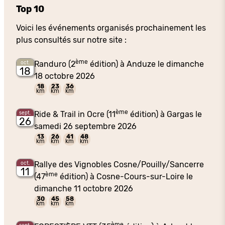
Top 10
Voici les événements organisés prochainement les
plus consultés sur notre site :
ème
Randuro (2
édition) à Anduze le dimanche
oct.
18
18 octobre 2026
18
23
36
km
km
km
ème
Ride & Trail in Ocre (11
édition) à Gargas le
sept.
26
samedi 26 septembre 2026
13
26
41
48
km
km
km
km
Rallye des Vignobles Cosne/Pouilly/Sancerre
oct.
11
ème
(47
édition) à Cosne-Cours-sur-Loire le
dimanche 11 octobre 2026
30
45
58
km
km
km
ème