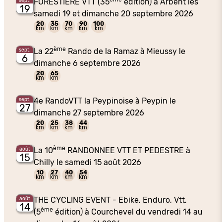
FORESTIÈRE VTT (35
édition) à Arbent les
sept.
19
samedi 19 et dimanche 20 septembre 2026
20
35
70
90
100
km
km
km
km
km
ème
La 22
Rando de la Ramaz à Mieussy le
sept.
6
dimanche 6 septembre 2026
20
65
km
km
4e RandoVTT la Peypinoise à Peypin le
sept.
27
dimanche 27 septembre 2026
20
25
38
44
km
km
km
km
ème
La 10
RANDONNEE VTT ET PEDESTRE à
août
15
Chilly le samedi 15 août 2026
10
27
40
54
km
km
km
km
THE CYCLING EVENT - Ebike, Enduro, Vtt,
août
14
ème
(5
édition) à Courchevel du vendredi 14 au