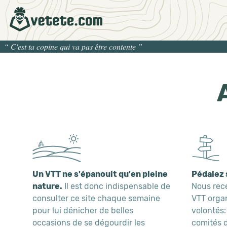
“
C'est ta copine qui va pas être contente
”
Un VTT ne s'épanouit qu'en pleine
Pédalez 
nature.
Il est donc indispensable de
Nous rece
consulter ce site chaque semaine
VTT organ
pour lui dénicher de belles
volontés:
occasions de se dégourdir les
comités d