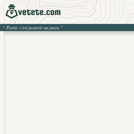
“
Partir, c'est pourrir un pneu
”