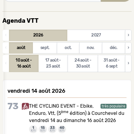
Agenda VTT
‹
2026
2027
›
‹
août
sept.
oct.
nov.
déc.
›
10 août -
17 août -
24 août -
31 août -
‹
›
16 août
23 août
30 août
6 sept
vendredi 14 août 2026
73
THE CYCLING EVENT - Ebike,
très populaire
ème
Enduro, Vtt, (5
édition) à Courchevel du
vendredi 14 au dimanche 16 août 2026
1
15
33
40
km
km
km
km