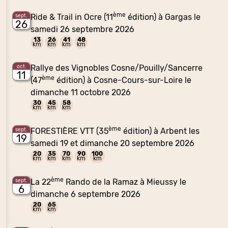
ème
Ride & Trail in Ocre (11
édition) à Gargas le
sept.
26
samedi 26 septembre 2026
13
26
41
48
km
km
km
km
Rallye des Vignobles Cosne/Pouilly/Sancerre
oct.
11
ème
(47
édition) à Cosne-Cours-sur-Loire le
dimanche 11 octobre 2026
30
45
58
km
km
km
ème
FORESTIÈRE VTT (35
édition) à Arbent les
sept.
19
samedi 19 et dimanche 20 septembre 2026
20
35
70
90
100
km
km
km
km
km
ème
La 22
Rando de la Ramaz à Mieussy le
sept.
6
dimanche 6 septembre 2026
20
65
km
km