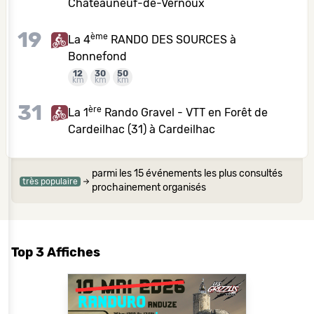
Châteauneuf-de-Vernoux
19
ème
La 4
RANDO DES SOURCES à
Bonnefond
12
30
50
km
km
km
31
ère
La 1
Rando Gravel - VTT en Forêt de
Cardeilhac (31) à Cardeilhac
parmi les 15 événements les plus consultés
très populaire
prochainement organisés
Top 3 Affiches