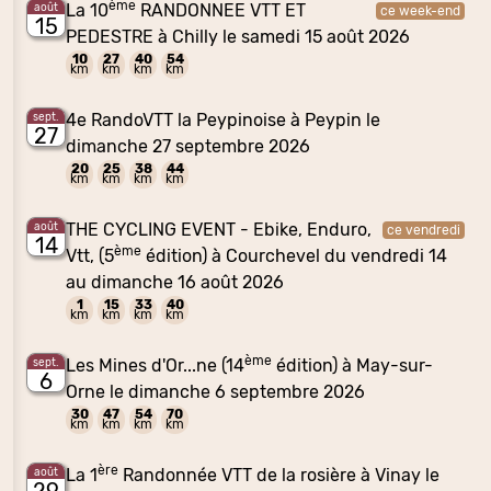
ème
La 10
RANDONNEE VTT ET
août
ce week-end
15
PEDESTRE à Chilly le samedi 15 août 2026
10
27
40
54
km
km
km
km
4e RandoVTT la Peypinoise à Peypin le
sept.
27
dimanche 27 septembre 2026
20
25
38
44
km
km
km
km
THE CYCLING EVENT - Ebike, Enduro,
août
ce vendredi
14
ème
Vtt, (5
édition) à Courchevel du vendredi 14
au dimanche 16 août 2026
1
15
33
40
km
km
km
km
ème
Les Mines d'Or...ne (14
édition) à May-sur-
sept.
6
Orne le dimanche 6 septembre 2026
30
47
54
70
km
km
km
km
ère
La 1
Randonnée VTT de la rosière à Vinay le
août
29