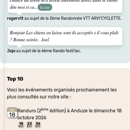
dite moi si ca...
la suite
rogervtt
au sujet de la 2ème Randonnée VTT ARVI'CYCLETTE.
Bonjour Les chiens en laisse sont ils acceptés s il vous plaît
? Bonne soirée, Joel
Jojo
au sujet de la 6ème Rando festi'lac.
Top 10
Voici les événements organisés prochainement les
plus consultés sur notre site :
ème
Randuro (2
édition) à Anduze le dimanche 18
oct.
18
octobre 2026
18
23
36
km
km
km