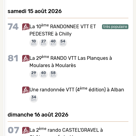
samedi 15 août 2026
74
ème
La 10
RANDONNEE VTT ET
très populaire
PEDESTRE à Chilly
10
27
40
54
km
km
km
km
81
ème
La 29
RANDO VTT Las Planques à
Moulares à Moularès
29
40
58
km
km
km
ème
Une randonnée VTT (4
édition) à Alban
34
km
dimanche 16 août 2026
07
ème
La 2
rando CASTEL'GRAVEL à