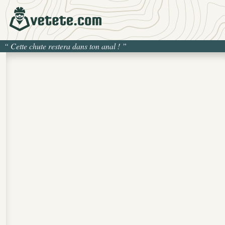
“
Cette chute restera dans ton anal !
”