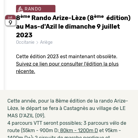
RANDO
ème
ème
8
Rando Arize-Lèze (8
édition)
juil.
9
au Mas-d'Azil le dimanche 9 juillet
2023
Occitanie
Ariège
Cette édition 2023 est maintenant obsolète.
Suivez ce lien pour consulter l'édition la plus
récente.
Cette année, pour la 8ème édition de la rando Arize-
Lèze, le départ se fera à Castagnès au village de LE
MAS D’AZIL (09).
4 parcours VTT seront possibles; 3 parcours vélo de
route (55km - 900m D
; 80km - 1200m D
et 95km -
1400m D+); 2 circuits de marche nordique et