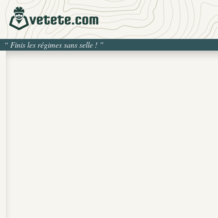
“
Finis les régimes sans selle !
”