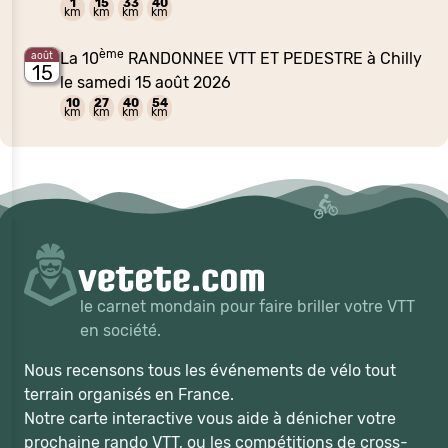
1
15
33
40
km
km
km
km
ème
La 10
RANDONNEE VTT ET PEDESTRE à Chilly
août
15
le samedi 15 août 2026
10
27
40
54
km
km
km
km
le carnet mondain pour faire briller votre VTT
en société.
Nous recensons tous les événements de vélo tout
terrain organisés en France.
Notre carte interactive vous aide à dénicher votre
prochaine rando VTT, ou les compétitions de cross-