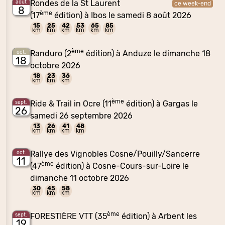
Rondes de la St Laurent
août
ce week-end
8
ème
(17
édition) à Ibos le samedi 8 août 2026
15
25
42
53
65
85
km
km
km
km
km
km
ème
Randuro (2
édition) à Anduze le dimanche 18
oct.
18
octobre 2026
18
23
36
km
km
km
ème
Ride & Trail in Ocre (11
édition) à Gargas le
sept.
26
samedi 26 septembre 2026
13
26
41
48
km
km
km
km
Rallye des Vignobles Cosne/Pouilly/Sancerre
oct.
11
ème
(47
édition) à Cosne-Cours-sur-Loire le
dimanche 11 octobre 2026
30
45
58
km
km
km
ème
FORESTIÈRE VTT (35
édition) à Arbent les
sept.
19