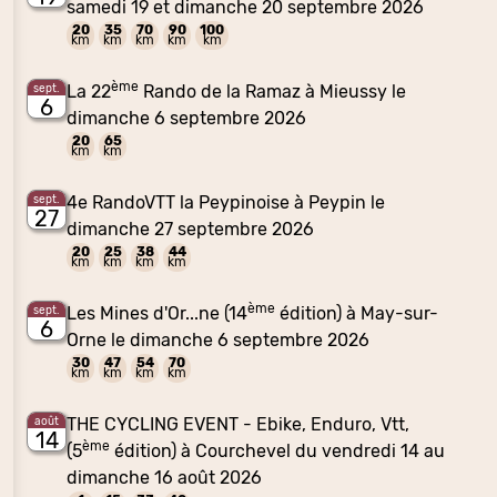
samedi 19 et dimanche 20 septembre 2026
20
35
70
90
100
km
km
km
km
km
ème
La 22
Rando de la Ramaz à Mieussy le
sept.
6
dimanche 6 septembre 2026
20
65
km
km
4e RandoVTT la Peypinoise à Peypin le
sept.
27
dimanche 27 septembre 2026
20
25
38
44
km
km
km
km
ème
Les Mines d'Or...ne (14
édition) à May-sur-
sept.
6
Orne le dimanche 6 septembre 2026
30
47
54
70
km
km
km
km
THE CYCLING EVENT - Ebike, Enduro, Vtt,
août
14
ème
(5
édition) à Courchevel du vendredi 14 au
dimanche 16 août 2026