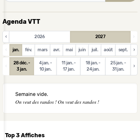
Agenda VTT
‹
2026
2027
›
‹
jan.
fév.
mars
avr.
mai
juin
juil.
août
sept.
›
28 déc. -
4 jan. -
11 jan. -
18 jan. -
25 jan. -
‹
›
3 jan.
10 jan.
17 jan.
24 jan.
31 jan.
Semaine vide.
On veut des randos ! On veut des randos !
Top 3 Affiches