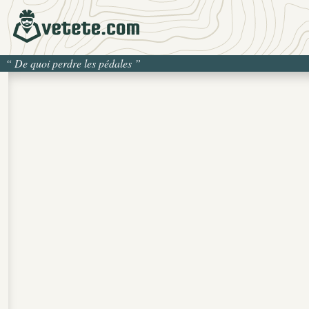
“
De quoi perdre les pédales
”