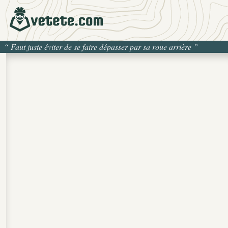
“
Faut juste éviter de se faire dépasser par sa roue arrière
”