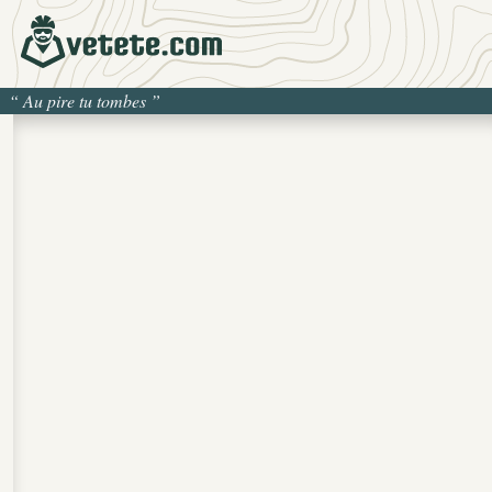
“
Au pire tu tombes
”