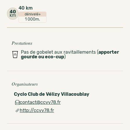
40 km
40
dénivelé+
km
1 000m.
Prestations
Pas de gobelet aux ravitaillements (
apporter
gourde ou eco-cup
)
Organisateurs
Cyclo Club de Vélizy Villacoublay
contact@ccvv78.fr
http://ccvv78.fr