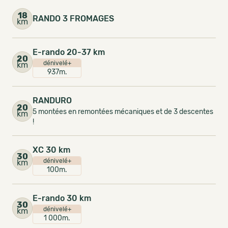
18
RANDO 3 FROMAGES
km
E-rando 20-37 km
20
dénivelé+
km
937m.
RANDURO
20
5 montées en remontées mécaniques et de 3 descentes
km
!
XC 30 km
30
dénivelé+
km
100m.
E-rando 30 km
30
dénivelé+
km
1 000m.