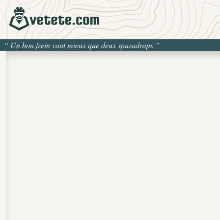
“
Un bon frein vaut mieux que deux sparadraps
”