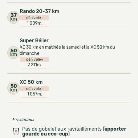
Rando 20-37 km
37
dénivelé+
km
1 009m.
Super Bélier
XC 30 km en matinée le samedi et la XC 50 km du
50
dimanche
km
dénivelé+
2 211m.
XC 50 km
50
dénivelé+
km
1 857m.
Prestations
Pas de gobelet aux ravitaillements (
apporter
gourde ou eco-cup
)