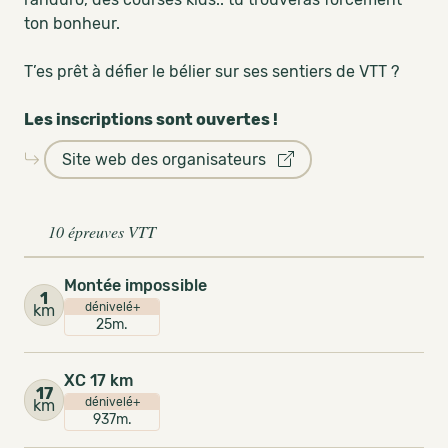
ton bonheur.
T’es prêt à défier le bélier sur ses sentiers de VTT ?
Les inscriptions sont ouvertes !
Site web des organisateurs
10 épreuves VTT
Montée impossible
1
dénivelé+
km
25m.
XC 17 km
17
dénivelé+
km
937m.