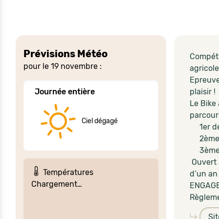
Prévisions Météo
Compéti
pour le 19 novembre :
agricole
Epreuve
Journée entière
plaisir !
Le Bike
parcour
Ciel dégagé
1er dép
2ème dé
3ème dé
Ouvert 
Températures
d’un an
Chargement…
ENGAGE
Règleme
Si