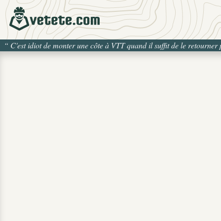
“
C'est idiot de monter une côte à VTT quand il suffit de le retourner