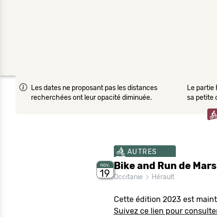
Les dates ne proposant pas les distances
Le partie 
recherchées ont leur opacité diminuée.
sa petite
AUTRES
Bike and Run de Marsi
nov.
19
Occitanie
Hérault
Cette édition 2023 est main
Suivez ce lien pour consulter