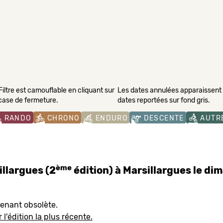
Filtre est camouflable en cliquant sur
Les dates annulées apparaissent s
 case de fermeture.
dates reportées sur fond gris.
RANDO
CHRONO
ENDURO
DESCENTE
AUTR
ème
llargues (2
édition) à Marsillargues le d
tenant obsolète.
 l'édition la plus récente.