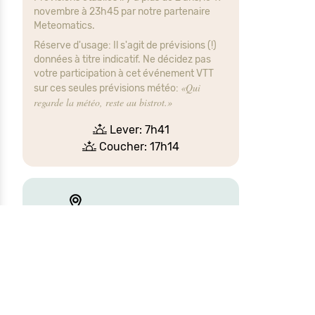
novembre à 23h45 par notre partenaire
Meteomatics.
Réserve d'usage: Il s'agit de prévisions (!)
données à titre indicatif. Ne décidez pas
votre participation à cet événement VTT
«Qui
sur ces seules prévisions météo:
regarde la météo, reste au bistrot.»
Lever: 7h41
Coucher: 17h14
Les parcours VTT
proposés empruntent souvent des
chemins sur des terrains privés, et
votre vélo a beau être tout-terrain,
ces autorisations de passage ont été