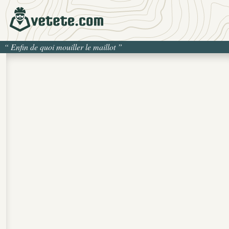
“
Enfin de quoi mouiller le maillot
”