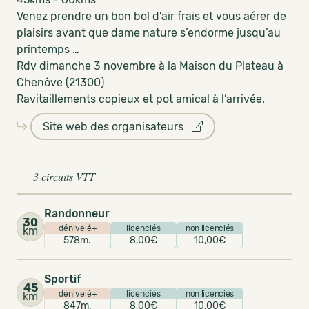
Venez prendre un bon bol d’air frais et vous aérer de
plaisirs avant que dame nature s’endorme jusqu’au
printemps …
Rdv dimanche 3 novembre à la Maison du Plateau à
Chenôve (21300)
Ravitaillements copieux et pot amical à l’arrivée.
Site web des organisateurs
3 circuits VTT
Randonneur
30
dénivelé+
licenciés
non licenciés
km
578m.
8,00€
10,00€
Sportif
45
dénivelé+
licenciés
non licenciés
km
847m.
8,00€
10,00€