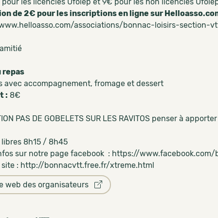
 pour les licenciés Ufolep et 9€ pour les non licenciés Ufole
on de 2€ pour les inscriptions en ligne sur Helloasso.co
/www.helloasso.com/associations/bonnac-loisirs-section
’amitié
 repas
es avec accompagnement, fromage et dessert
 :
8€
ON PAS DE GOBELETS SUR LES RAVITOS penser à apporter 
 libres 8h15 / 8h45
infos sur notre page facebook : https://www.facebook.com
 site : http://bonnacvtt.free.fr/xtreme.html
te web des organisateurs