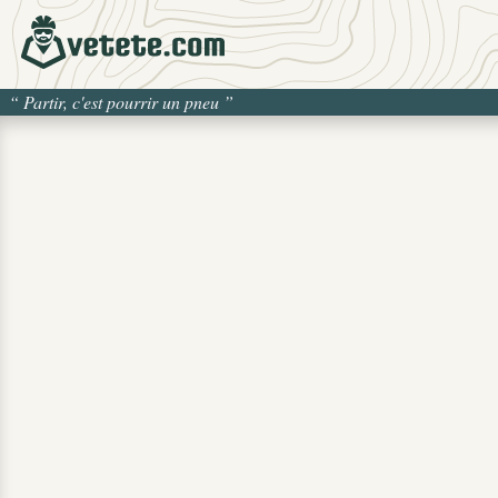
“
Partir, c'est pourrir un pneu
”