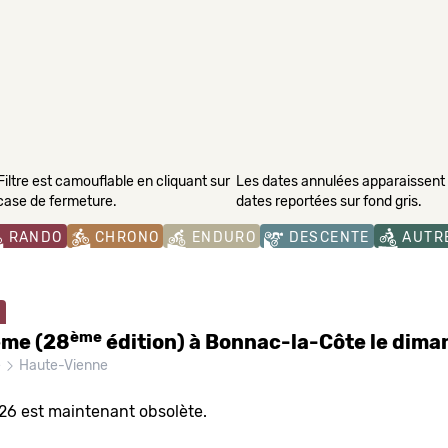
Filtre est camouflable en cliquant sur
Les dates annulées apparaissent s
 case de fermeture.
dates reportées sur fond gris.
RANDO
CHRONO
ENDURO
DESCENTE
AUTR
ème
ême (28
édition) à Bonnac-la-Côte le dima
e
Haute-Vienne
026 est maintenant obsolète.