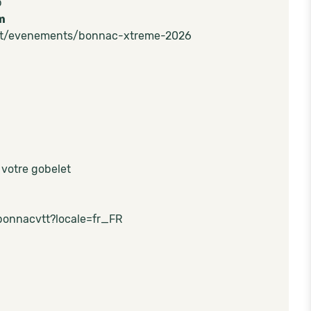
p
m
-vtt/evenements/bonnac-xtreme-2026
votre gobelet
/bonnacvtt?locale=fr_FR