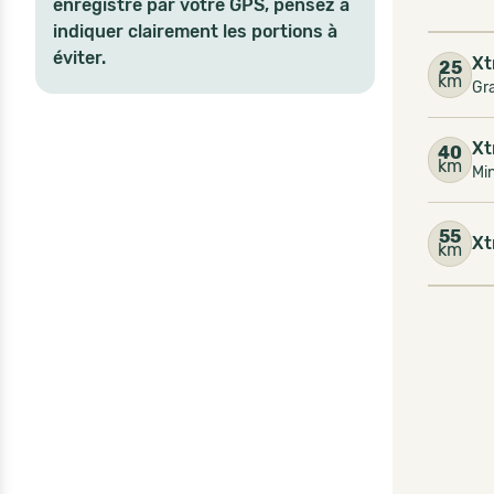
enregistré par votre GPS, pensez à
indiquer clairement les portions à
éviter.
Xt
25
km
Gra
Xt
40
km
Mi
55
Xt
km