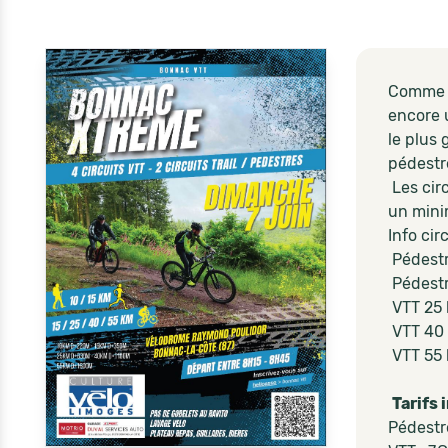
Comme c
encore u
le plus 
pédestre
Les circ
un mini
Info cir
Pédestr
Pédestr
VTT 25 
VTT 40 
VTT 55 
Tarifs 
Pédestre