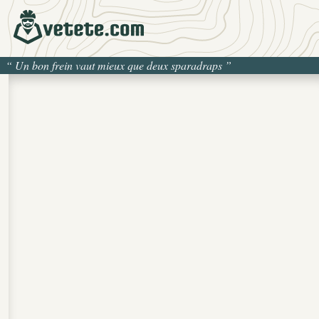
“
Un bon frein vaut mieux que deux sparadraps
”