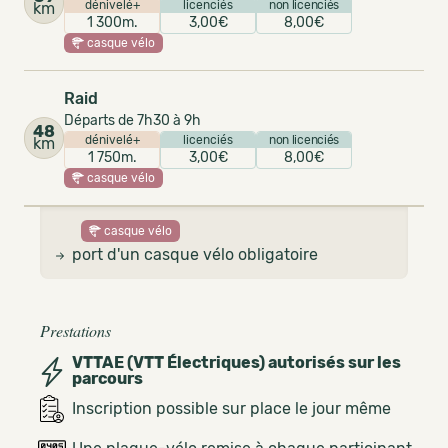
dénivelé+
licenciés
non licenciés
km
1 300m.
3,00€
8,00€
casque vélo
Raid
Départs de 7h30 à 9h
48
dénivelé+
licenciés
non licenciés
km
1 750m.
3,00€
8,00€
casque vélo
casque vélo
port d'un casque vélo obligatoire
Prestations
VTTAE (VTT Électriques) autorisés sur les
parcours
Inscription possible sur place le jour même