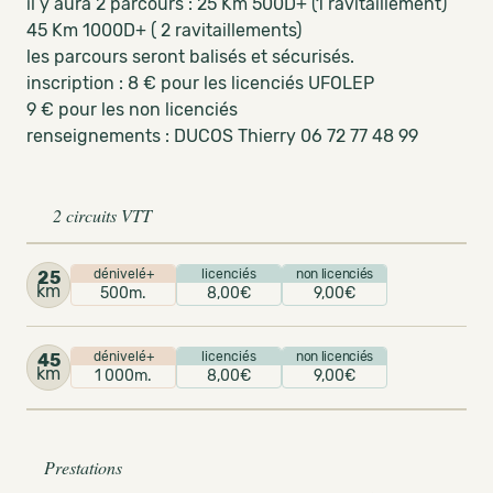
il y aura 2 parcours : 25 Km 500D+ (1 ravitaillement)
45 Km 1000D+ ( 2 ravitaillements)
les parcours seront balisés et sécurisés.
inscription : 8 € pour les licenciés UFOLEP
9 € pour les non licenciés
renseignements : DUCOS Thierry 06 72 77 48 99
2 circuits VTT
dénivelé+
licenciés
non licenciés
25
km
500m.
8,00€
9,00€
dénivelé+
licenciés
non licenciés
45
km
1 000m.
8,00€
9,00€
Prestations