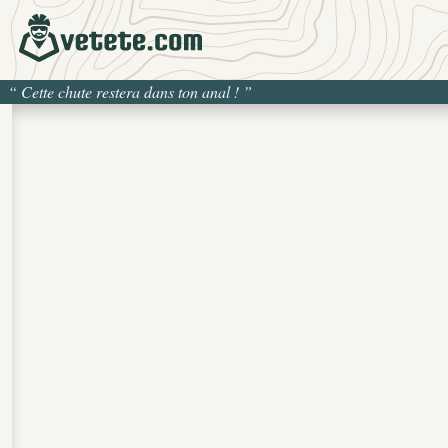
“
Cette chute restera dans ton anal !
”