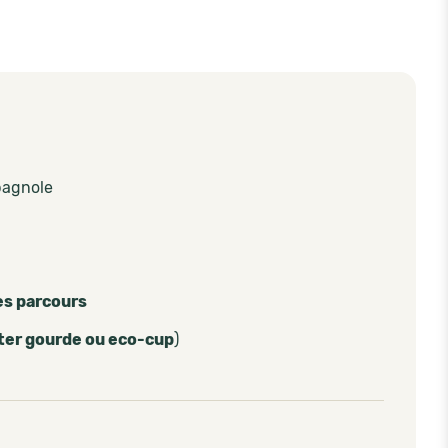
pagnole
es parcours
ter gourde ou eco-cup
)