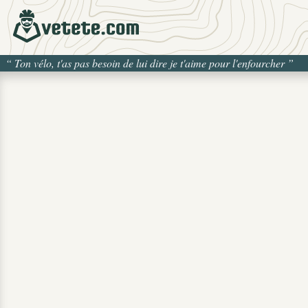
“
Ton vélo, t'as pas besoin de lui dire je t'aime pour l'enfourcher
”