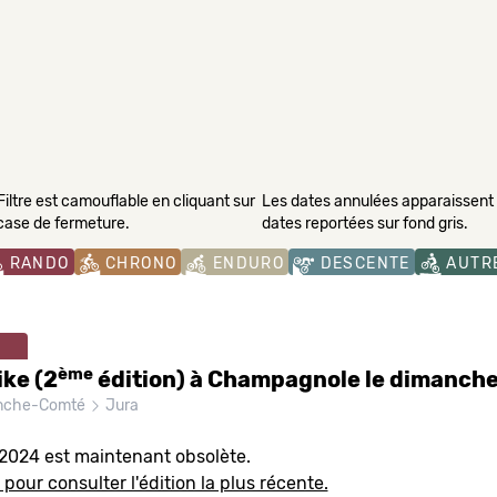
Filtre est camouflable en cliquant sur
Les dates annulées apparaissent s
 case de fermeture.
dates reportées sur fond gris.
RANDO
CHRONO
ENDURO
DESCENTE
AUTR
ème
ke (2
édition) à Champagnole le dimanch
nche-Comté
Jura
 2024 est maintenant obsolète.
 pour consulter l'édition la plus récente.