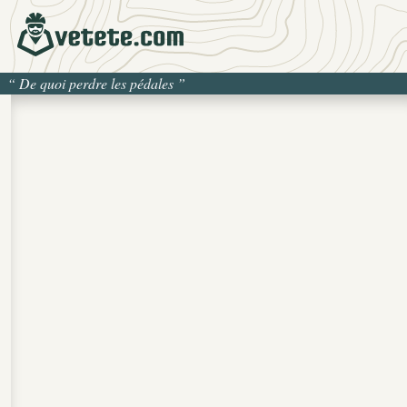
“
De quoi perdre les pédales
”