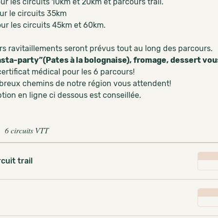
r les circuits 10km et 20km et parcours trail.
ur le circuits 35km
ur les circuits 45km et 60km.
rs ravitaillements seront prévus tout au long des parcours.
sta-party”(Pates à la bolognaise), fromage, dessert vous 
ertificat médical pour les 6 parcours!
breux chemins de notre région vous attendent!
ption en ligne ci dessous est conseillée.
6 circuits VTT
rcuit trail