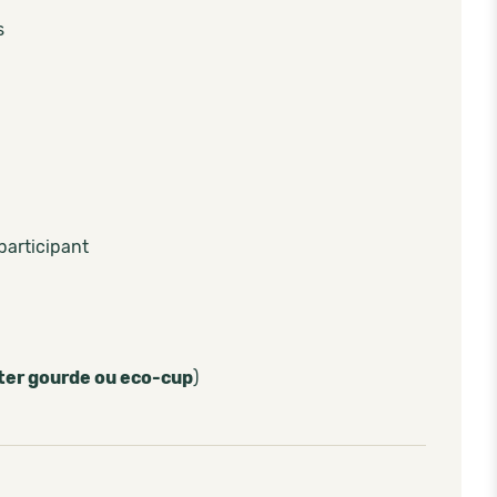
s
participant
ter gourde ou eco-cup
)