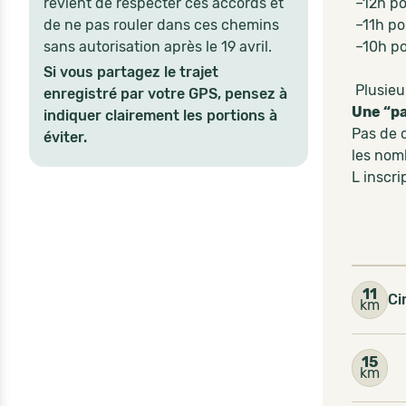
revient de respecter ces accords et
–12h pou
de ne pas rouler dans ces chemins
–11h po
sans autorisation après le 19 avril.
–10h po
Si vous partagez le trajet
Plusieu
enregistré par votre GPS, pensez à
Une “pa
indiquer clairement les portions à
Pas de c
éviter.
les nom
L inscri
11
Ci
km
15
km