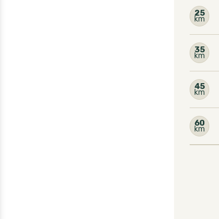
25
km
35
km
45
km
60
km