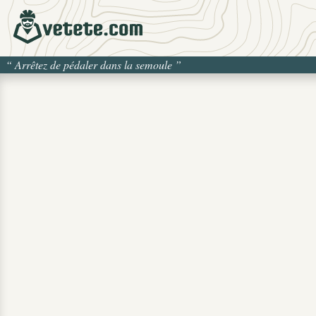
“
Arrêtez de pédaler dans la semoule
”