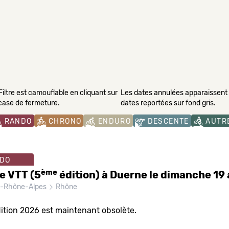
Filtre est camouflable en cliquant sur
Les dates annulées apparaissent s
 case de fermeture.
dates reportées sur fond gris.
RANDO
CHRONO
ENDURO
DESCENTE
AUTR
DO
ème
e VTT (5
édition) à Duerne le dimanche 19 
e-Rhône-Alpes
Rhône
ition 2026 est maintenant obsolète.