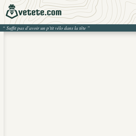
“
Suffit pas d’avoir un p’tit vélo dans la tête
”