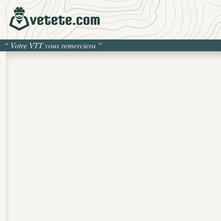
“
Votre VTT vous remerciera
”