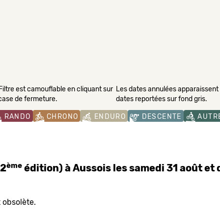
Filtre est camouflable en cliquant sur
Les dates annulées apparaissent s
 case de fermeture.
dates reportées sur fond gris.
RANDO
CHRONO
ENDURO
DESCENTE
AUTR
ème
(2
édition) à Aussois les samedi 31 août et
 obsolète.