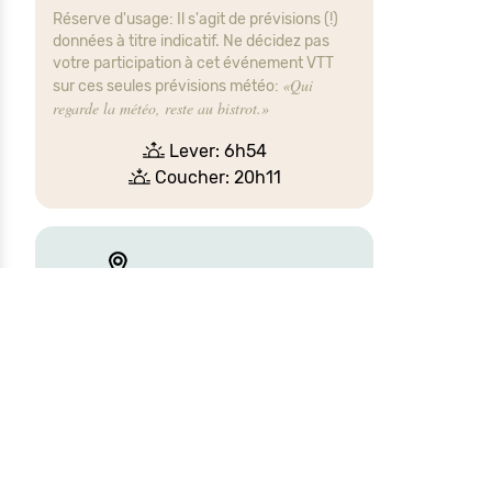
Réserve d'usage: Il s'agit de prévisions (!)
données à titre indicatif. Ne décidez pas
votre participation à cet événement VTT
«Qui
sur ces seules prévisions météo:
regarde la météo, reste au bistrot.»
Lever: 6h54
Coucher: 20h11
Les parcours VTT
proposés empruntent souvent des
chemins sur des terrains privés, et
votre vélo a beau être tout-terrain,
ces autorisations de passage ont été
le fruit de rudes négociations avec
leurs propriétaires.