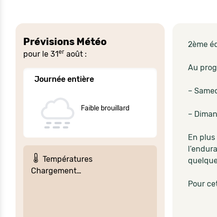
Prévisions Météo
2ème éd
er
pour le 31
août :
Au prog
Journée entière
– Samed
Faible brouillard
– Diman
En plus
l’endur
Températures
quelques
Chargement…
Pour cet