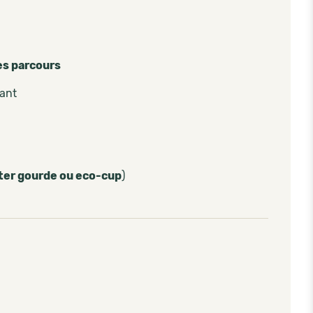
es parcours
pant
ter gourde ou eco-cup
)