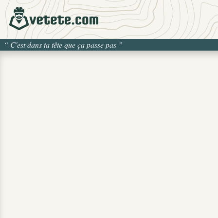
“
C'est dans ta tête que ça passe pas
”