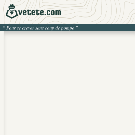
“
Pour se crever sans coup de pompe
”