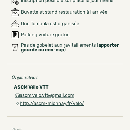
Inscription possible sur place le jour même
Buvette et stand restauration à l'arrivée
Une Tombola est organisée
Parking voiture gratuit
Pas de gobelet aux ravitaillements (
apporter
gourde ou eco-cup
)
Organisateurs
ASCM Vélo VTT
ascm.velo.vtt@gmail.com
http://ascm-mionnay.fr/velo/
Tarifs