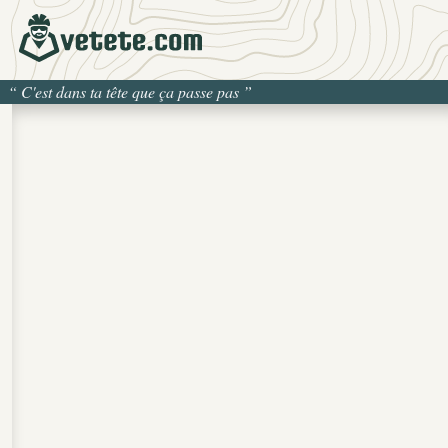
“
C'est dans ta tête que ça passe pas
”