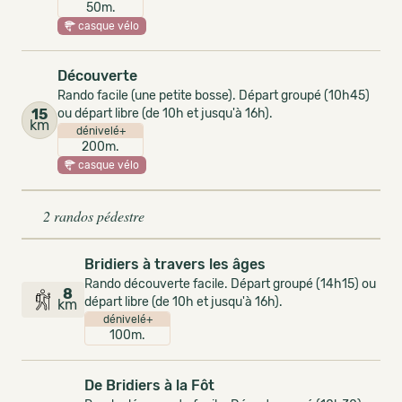
50m.
casque vélo
Découverte
Rando facile (une petite bosse). Départ groupé (10h45)
15
ou départ libre (de 10h et jusqu'à 16h).
km
dénivelé+
200m.
casque vélo
2 randos pédestre
Bridiers à travers les âges
Rando découverte facile. Départ groupé (14h15) ou
8
départ libre (de 10h et jusqu'à 16h).
km
dénivelé+
100m.
De Bridiers à la Fôt