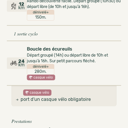
Rando découverte facile. Départ groupé (10h30) ou
12
départ libre (de 10h et jusqu'à 16h).
km
dénivelé+
150m.
1 sortie cyclo
Boucle des écureuils
Départ groupé (14h) ou départ libre de 10h et
24
jusqu'à 16h. Sur petit parcours fléché.
km
dénivelé+
280m.
casque vélo
casque vélo
port d'un casque vélo obligatoire
Prestations