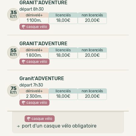
GRANIT'ADVENTURE
départ 8h30
35
dénivelé+
licenciés
non licenciés
km
1 100m.
18,00€
20,00€
casque vélo
GRANIT'ADVENTURE
55
dénivelé+
licenciés
non licenciés
km
1 800m.
18,00€
20,00€
casque vélo
Granit'ADVENTURE
départ 7h30
75
dénivelé+
licenciés
non licenciés
km
2 300m.
18,00€
20,00€
casque vélo
casque vélo
port d'un casque vélo obligatoire