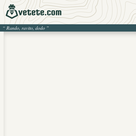
“
Rando, ravito, dodo
”