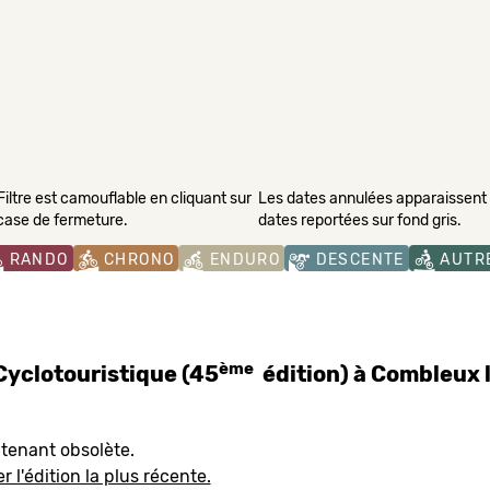
Filtre est camouflable en cliquant sur
Les dates annulées apparaissent s
 case de fermeture.
dates reportées sur fond gris.
RANDO
CHRONO
ENDURO
DESCENTE
AUTR
ème
Cyclotouristique (45
édition) à Combleux 
ntenant obsolète.
r l'édition la plus récente.