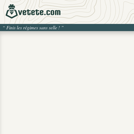
“
Finis les régimes sans selle !
”