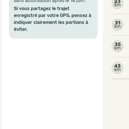
sans autorisation après le 18 juin.
23
km
Si vous partagez le trajet
enregistré par votre GPS, pensez à
indiquer clairement les portions à
31
km
éviter.
35
km
43
km