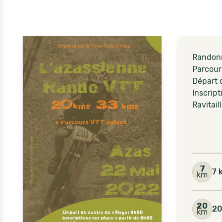
Randonn
Parcour
Départ c
Inscript
Ravitail
7
7 
km
20
20
km