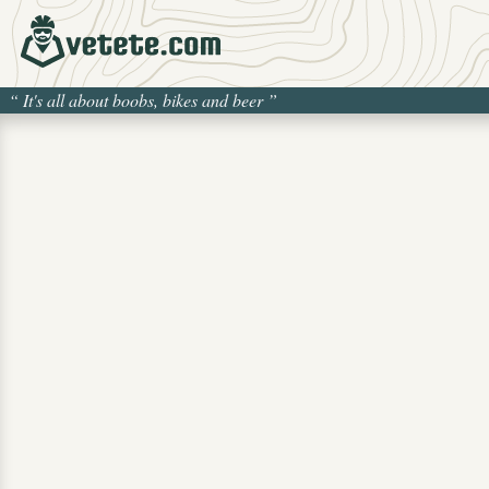
“
It's all about boobs, bikes and beer
”