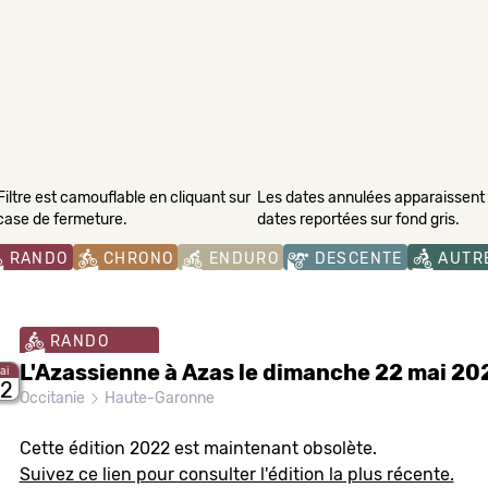
Filtre est camouflable en cliquant sur
Les dates annulées apparaissent s
 case de fermeture.
dates reportées sur fond gris.
RANDO
CHRONO
ENDURO
DESCENTE
AUTR
RANDO
L'Azassienne à Azas le dimanche 22 mai 20
ai
2
Occitanie
Haute-Garonne
Cette édition 2022 est maintenant obsolète.
Suivez ce lien pour consulter l'édition la plus récente.