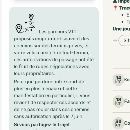
⚠️ Impo
📍 Trac
E
T
Une jou
Les parcours VTT
proposés empruntent souvent des
Si
chemins sur des terrains privés, et
votre vélo a beau être tout-terrain,
ces autorisations de passage ont été
le fruit de rudes négociations avec
leurs propriétaires.
14
Ki
km
Pour que perdure notre sport de
plus en plus menacé et cette
manifestation en particulier, il vous
18
Fa
revient de respecter ces accords et
km
de ne pas rouler dans ces chemins
sans autorisation après le 7 juin.
30
Co
Si vous partagez le trajet
km