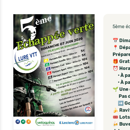
5ème éd
📅 Dima
📍 Dépa
Prépare
🎁 Grat
⏰ Horai
• À par
• À par
🌱 Une 
Pas de 
➡️ Gobe
🍌 Ravi
🎟️ Lot
🍻 Buve