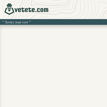
“
Sortez tout vert
”