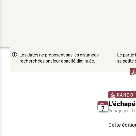
Les dates ne proposant pas les distances
Le partie 
recherchées ont leur opacité diminuée.
sa petite
RANDO
L'échapé
juin
7
Bourgogne-F
Cette éditi