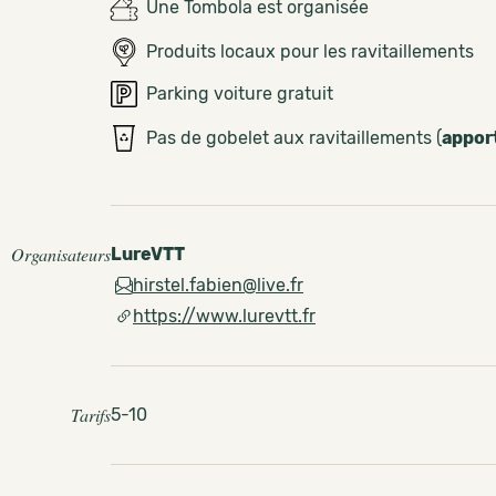
Une Tombola est organisée
Produits locaux pour les ravitaillements
Parking voiture gratuit
Pas de gobelet aux ravitaillements (
appor
Organisateurs
LureVTT
hirstel.fabien@live.fr
https://www.lurevtt.fr
Tarifs
5-10