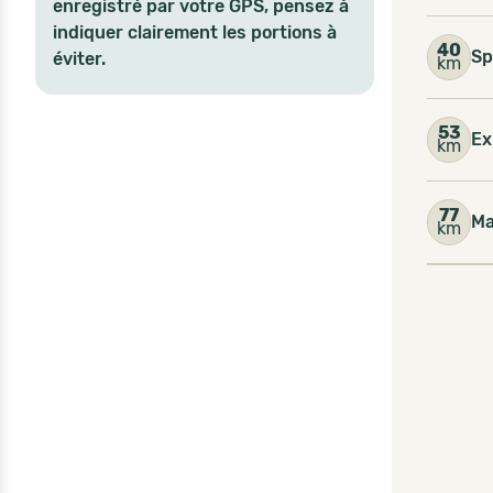
enregistré par votre GPS, pensez à
indiquer clairement les portions à
40
Sp
éviter.
km
53
Ex
km
77
Ma
km