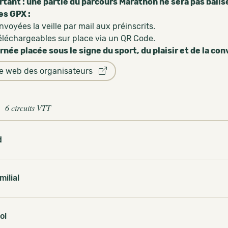
rtant : une partie du parcours Marathon ne sera pas balis
es GPX :
nvoyées la veille par mail aux préinscrits.
éléchargeables sur place via un QR Code.
rnée placée sous le signe du sport, du plaisir et de la con
te web des organisateurs
6 circuits VTT
d
milial
ol