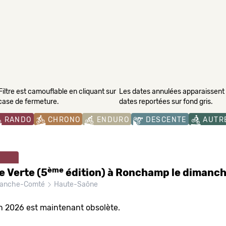
Filtre est camouflable en cliquant sur
Les dates annulées apparaissent s
 case de fermeture.
dates reportées sur fond gris.
RANDO
CHRONO
ENDURO
DESCENTE
AUTR
ème
e Verte (5
édition) à Ronchamp le dimanch
ranche-Comté
Haute-Saône
on 2026 est maintenant obsolète.