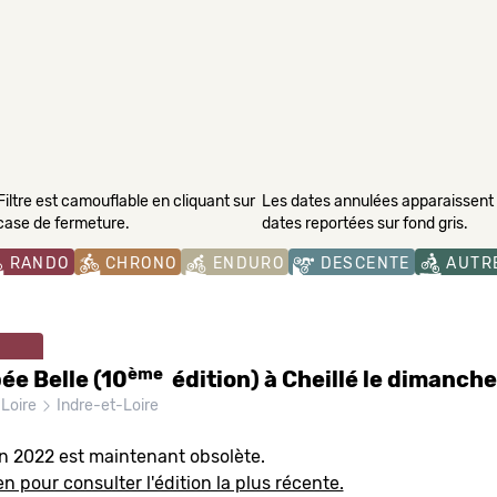
Filtre est camouflable en cliquant sur
Les dates annulées apparaissent s
 case de fermeture.
dates reportées sur fond gris.
RANDO
CHRONO
ENDURO
DESCENTE
AUTR
ème
ée Belle (10
édition) à Cheillé le dimanche
 Loire
Indre-et-Loire
on 2022 est maintenant obsolète.
en pour consulter l'édition la plus récente.