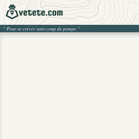
“
Pour se crever sans coup de pompe
”