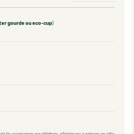
ter gourde ou eco-cup
)
é les organisateurs par téléphone, n'hésitez pas à partager ces infos