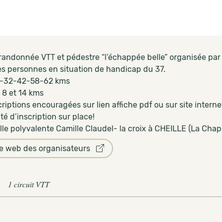
randonnée VTT et pédestre “l’échappée belle” organisée par 
des personnes en situation de handicap du 37.
4-32-42-58-62 kms
 8 et 14 kms
criptions encouragées sur lien affiche pdf ou sur site inter
ité d’inscription sur place!
lle polyvalente Camille Claudel- la croix à CHEILLE (La Chape
te web des organisateurs
1 circuit VTT