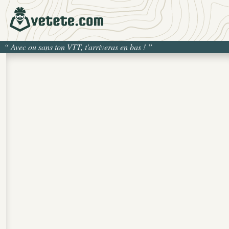
“
Avec ou sans ton VTT, t'arriveras en bas !
”