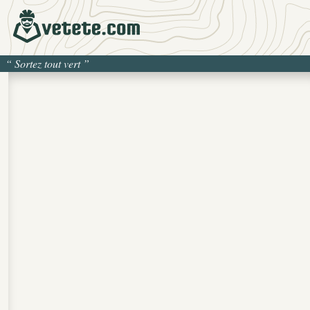
“
Sortez tout vert
”