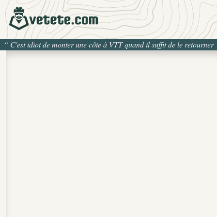
“
C'est idiot de monter une côte à VTT quand il suffit de le retourner
pour la descendre
”