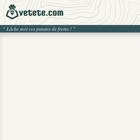
“
Lâche moi ces putains de freins !
”