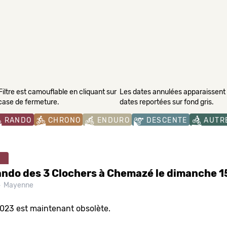
Filtre est camouflable en cliquant sur
Les dates annulées apparaissent s
 case de fermeture.
dates reportées sur fond gris.
RANDO
CHRONO
ENDURO
DESCENTE
AUTR
ndo des 3 Clochers à Chemazé le dimanche 1
Mayenne
2023 est maintenant obsolète.