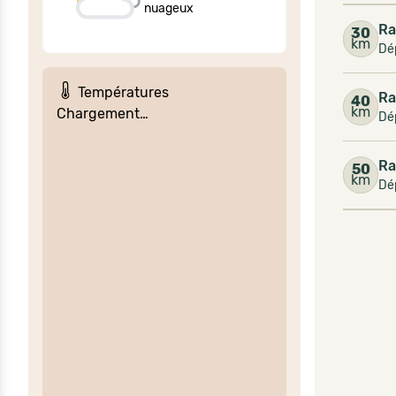
nuageux
Ra
30
km
Dép
Températures
Ra
40
km
Chargement…
Dép
Ra
50
km
Dép