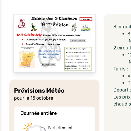
3 circui
3
N
2 circui
1
N
Tarifs :
V
P
Prévisions Météo
Départ 
Les prix
pour le 15 octobre :
chaud se
Journée entière
Partiellement