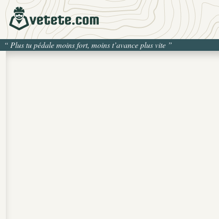
“
Plus tu pédale moins fort, moins t’avance plus vite
”