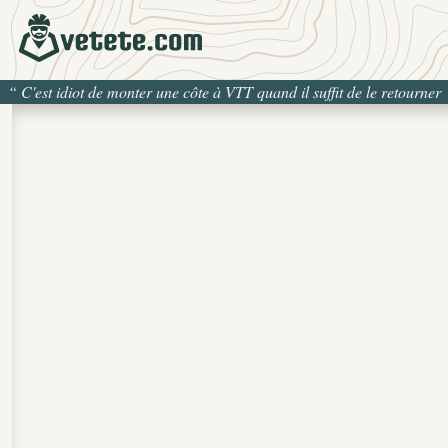
“
C'est idiot de monter une côte à VTT quand il suffit de le retourner
pour la descendre
”