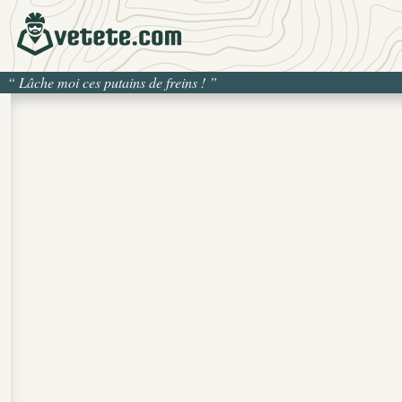
“
Lâche moi ces putains de freins !
”