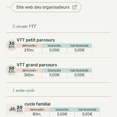
Site web des organisateurs
2 circuits VTT
VTT petit parcours
35
dénivelé+
licenciés
non licenciés
km
210m.
5,00€
5,00€
VTT grand parcours
50
dénivelé+
licenciés
non licenciés
km
365m.
5,00€
5,00€
1 sortie cyclo
cyclo familial
20
dénivelé+
licenciés
non licenciés
km
80m.
5,00€
5,00€