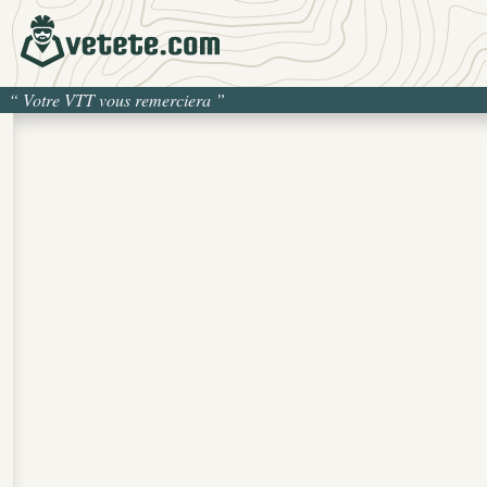
“
Votre VTT vous remerciera
”