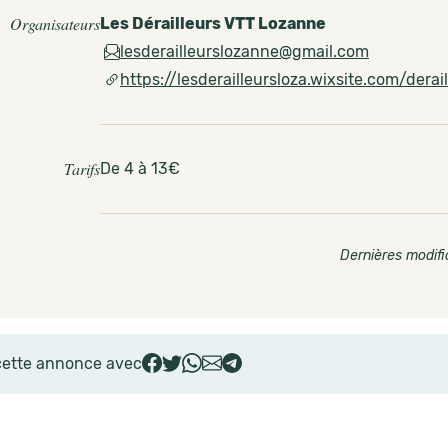
Organisateurs
Les Dérailleurs VTT Lozanne
lesderailleurslozanne@gmail.com
https://lesderailleursloza.wixsite.com/derai
Tarifs
De 4 à 13€
Dernières modifi
cette annonce avec