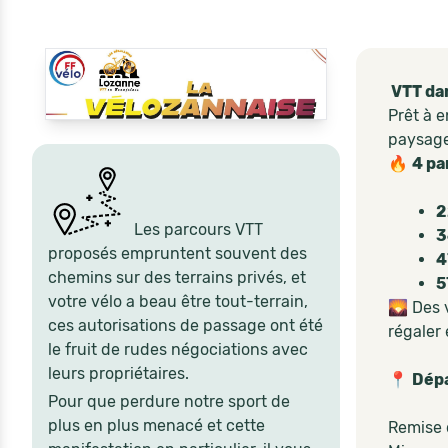
VTT dan
Prêt à e
paysage
🔥
4 pa
2
Les parcours VTT
3
proposés empruntent souvent des
4
chemins sur des terrains privés, et
5
votre vélo a beau être tout-terrain,
🌄 Des 
ces autorisations de passage ont été
régaler 
le fruit de rudes négociations avec
leurs propriétaires.
📍
Dépa
Pour que perdure notre sport de
plus en plus menacé et cette
​Remise 