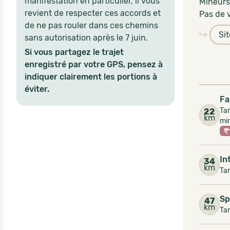
manifestation en particulier, il vous
Mineurs
revient de respecter ces accords et
Pas de v
de ne pas rouler dans ces chemins
Si
sans autorisation après le 7 juin.
Si vous partagez le trajet
enregistré par votre GPS, pensez à
indiquer clairement les portions à
éviter.
Fa
Tar
22
km
mi
In
34
km
Tar
Sp
47
km
Tar