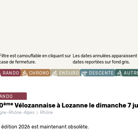
Filtre est camouflable en cliquant sur
Les dates annulées apparaissent s
 case de fermeture.
dates reportées sur fond gris.
RANDO
CHRONO
ENDURO
DESCENTE
AUTR
ANDO
ème
10
Vélozannaise à Lozanne le dimanche 7 j
gne-Rhône-Alpes
Rhône
 édition 2026 est maintenant obsolète.