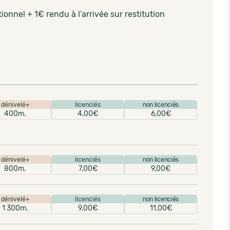
ionnel + 1€ rendu à l’arrivée sur restitution
dénivelé+
licenciés
non licenciés
400m.
4,00€
6,00€
dénivelé+
licenciés
non licenciés
800m.
7,00€
9,00€
dénivelé+
licenciés
non licenciés
1 300m.
9,00€
11,00€