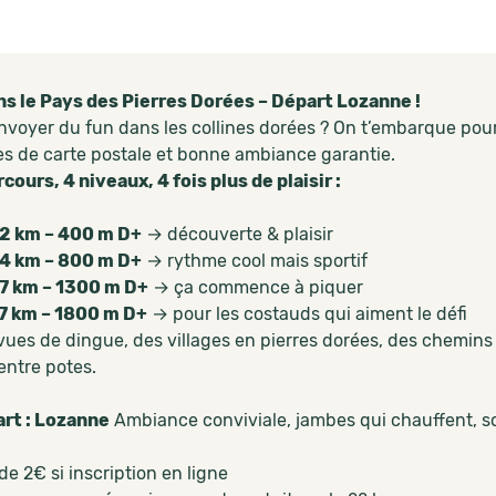
s le Pays des Pierres Dorées – Départ Lozanne !
nvoyer du fun dans les collines dorées ? On t’embarque pour 
s de carte postale et bonne ambiance garantie.
rcours, 4 niveaux, 4 fois plus de plaisir :
2 km – 400 m D+
→ découverte & plaisir
4 km – 800 m D+
→ rythme cool mais sportif
7 km – 1300 m D+
→ ça commence à piquer
7 km – 1800 m D+
→ pour les costauds qui aiment le défi
vues de dingue, des villages en pierres dorées, des chemins 
entre potes.
rt : Lozanne
Ambiance conviviale, jambes qui chauffent, sour
de 2€ si inscription en ligne