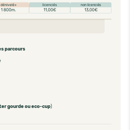
dénivelé+
licenciés
non licenciés
1 800m.
11,00€
13,00€
es parcours
e
ter gourde ou eco-cup
)