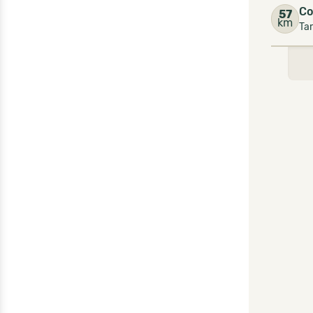
Co
57
km
Tar