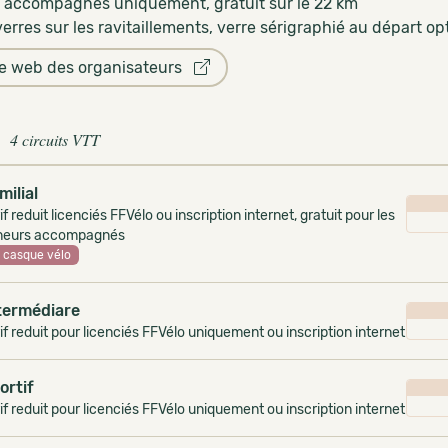
 accompagnés uniquement, gratuit sur le 22 km
erres sur les ravitaillements, verre sérigraphié au départ opt
te web des organisateurs
4 circuits VTT
milial
if reduit licenciés FFVélo ou inscription internet, gratuit pour les
neurs accompagnés
casque vélo
termédiare
if reduit pour licenciés FFVélo uniquement ou inscription internet
ortif
if reduit pour licenciés FFVélo uniquement ou inscription internet