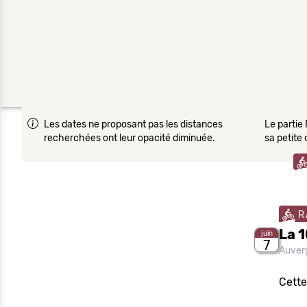
Les dates ne proposant pas les distances
Le partie 
recherchées ont leur opacité diminuée.
sa petite
R
La 
juin
7
Auver
Cette