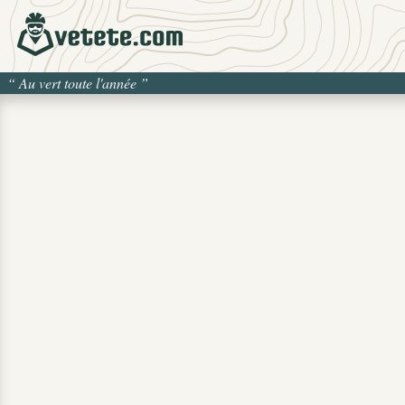
“
Au vert toute l'année
”