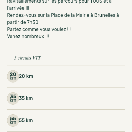
Ravitaillements sur les parcours pour TOUS et à
l’arrivée !!!
Rendez-vous sur la Place de la Mairie à Brunelles à
partir de 7h30
Partez comme vous voulez !!!
Venez nombreux !!!
3 circuits VTT
20
20 km
km
35
35 km
km
55
55 km
km