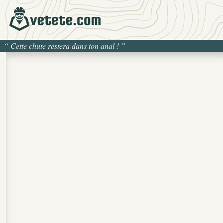
“
Cette chute restera dans ton anal !
”