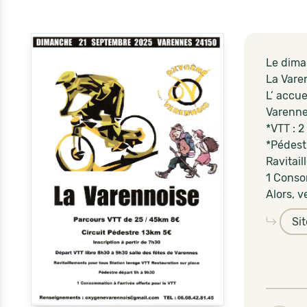
Le dima
La Vare
L’ accue
Varenne
*VTT : 2
*Pédestr
Ravitai
1 Consom
Alors, 
Si