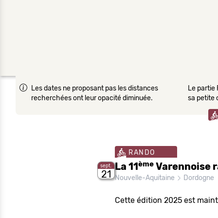
Les dates ne proposant pas les distances
Le partie 
recherchées ont leur opacité diminuée.
sa petite
RANDO
ème
La 11
Varennoise r
sept.
21
Nouvelle-Aquitaine
Dordogne
Cette édition 2025 est main