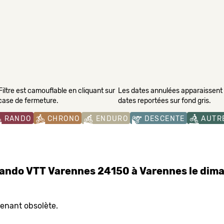
Filtre est camouflable en cliquant sur
Les dates annulées apparaissent s
 case de fermeture.
dates reportées sur fond gris.
RANDO
CHRONO
ENDURO
DESCENTE
AUTR
ando VTT Varennes 24150 à Varennes le dim
tenant obsolète.