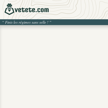
“
Finis les régimes sans selle !
”