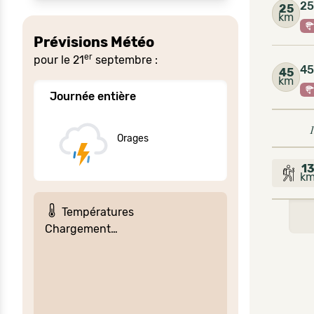
25
25
km
Prévisions Météo
er
pour le 21
septembre :
45
45
km
Journée entière
1
Orages
1
k
Températures
Chargement…