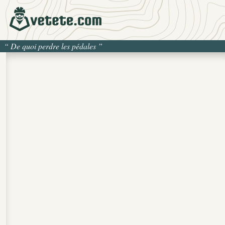
“
De quoi perdre les pédales
”