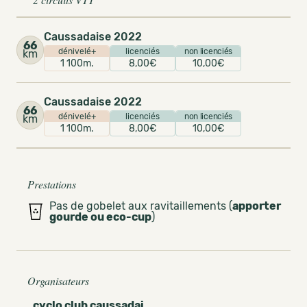
Caussadaise 2022
66
dénivelé+
licenciés
non licenciés
km
1 100m.
8,00€
10,00€
Caussadaise 2022
66
dénivelé+
licenciés
non licenciés
km
1 100m.
8,00€
10,00€
Prestations
Pas de gobelet aux ravitaillements (
apporter
gourde ou eco-cup
)
Organisateurs
cyclo club caussadai