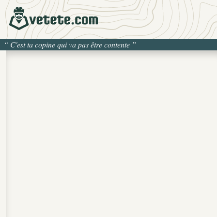
“
C'est ta copine qui va pas être contente
”