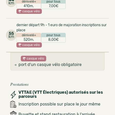
dénivelé+
pour tous
km
410m.
7,00€
casque vélo
dernier départ 9h - 1 euro de majoration inscriptions sur
place
55
dénivelé+
pour tous
km
520m.
8,00€
casque vélo
casque vélo
port d'un casque vélo obligatoire
Prestations
VTTAE (VTT Électriques) autorisés sur les
parcours
Inscription possible sur place le jour même
Buvette et stand restauration à l'arrivée