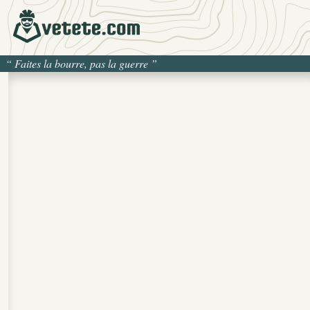
“
Faites la bourre, pas la guerre
”