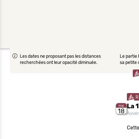
Les dates ne proposant pas les distances
Le partie 
recherchées ont leur opacité diminuée.
sa petite
R
La 
mai
18
Auver
Cette