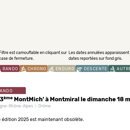
Filtre est camouflable en cliquant sur
Les dates annulées apparaissent s
 case de fermeture.
dates reportées sur fond gris.
RANDO
CHRONO
ENDURO
DESCENTE
AUTR
ANDO
ème
13
MontMich' à Montmiral le dimanche 18 
gne-Rhône-Alpes
Drôme
 édition 2025 est maintenant obsolète.