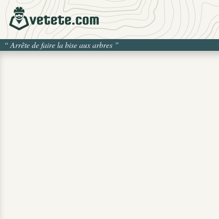
“
Arrête de faire la bise aux arbres
”