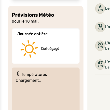
6
Le
km
Prévisions Météo
pour le 18 mai :
13
L'
km
Journée entière
L'
28
km
Dé
Ciel dégagé
L'
47
km
Dé
Températures
Chargement…