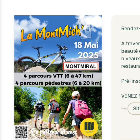
Rendez-
A traver
beauté 
niveaux.
restaura
Pré-insc
VENEZ 
Si