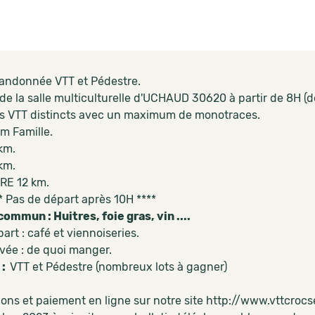
andonnée VTT et Pédestre.
e la salle multiculturelle d'UCHAUD 30620 à partir de 8H (der
s VTT distincts avec un maximum de monotraces.
m Famille.
km.
km.
RE 12 km.
s de départ après 10H ****
commun : Huitres, foie gras, vin ....
art : café et viennoiseries.
rivée : de quoi manger.
 :
VTT et Pédestre (nombreux lots à gagner)
ions et paiement en ligne sur notre site http://www.vttcrocs