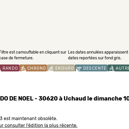
Filtre est camouflable en cliquant sur
Les dates annulées apparaissent s
 case de fermeture.
dates reportées sur fond gris.
RANDO
CHRONO
ENDURO
DESCENTE
AUTR
O DE NOEL - 30620 à Uchaud le dimanche 1
23 est maintenant obsolète.
r consulter l'édition la plus récente.