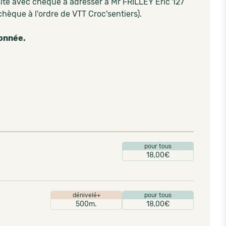
site avec chèque à adresser à Mr FRILLEY Eric 127
que à l'ordre de VTT Croc'sentiers).
donnée.
pour tous
18,00€
dénivelé+
pour tous
500m.
18,00€