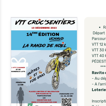
R
Départ d
Parcour
VTT 12 k
VTT 30 
VTT 40 
PÉDEST
**** Pa
Ravito 
- Au dép
- A l'ar
Loterie
Inscript