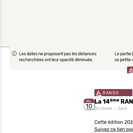
Les dates ne proposant pas les distances
Le partie 
recherchées ont leur opacité diminuée.
sa petite
RANDO
ème
La 14
RAND
déc.
10
Occitanie
Gard
Cette édition 20
Suivez ce lien pou