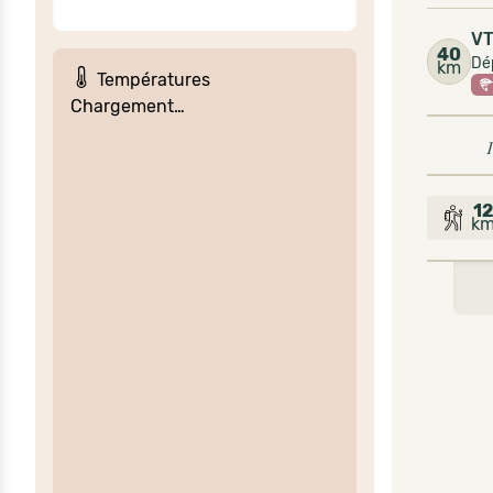
V
40
Dép
km
Températures
Chargement…
1
1
k