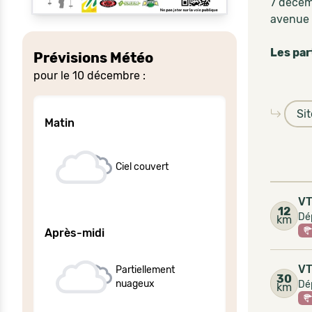
7 décem
avenue 
Les par
Prévisions Météo
pour le 10 décembre :
Si
Matin
Ciel couvert
VT
12
Dép
km
Après-midi
V
Partiellement
30
nuageux
Dé
km