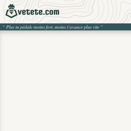
“
Plus tu pédale moins fort, moins t’avance plus vite
”