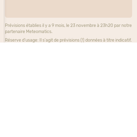
Prévisions établies il y a 9 mois, le 23 novembre à 23h20 par notre
partenaire Meteomatics.
Réserve d'usage: Il s'agit de prévisions (!) données à titre indicatif.
Ne décidez pas votre participation à cet événement VTT sur ces
«Qui regarde la météo, reste au bistrot.»
seules prévisions météo:
Lever: 8h12
Coucher: 17h14
Les parcours VTT proposés empruntent
souvent des chemins sur des terrains privés, et votre
vélo a beau être tout-terrain, ces autorisations de
passage ont été le fruit de rudes négociations avec
leurs propriétaires.