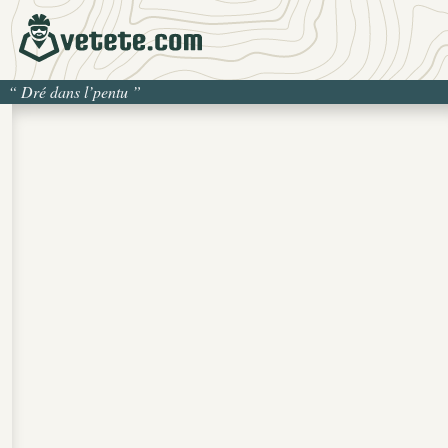
“
Dré dans l’pentu
”