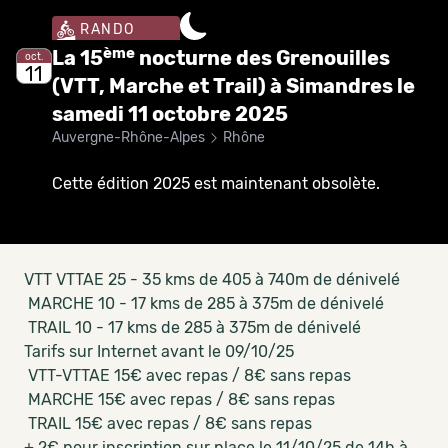
RANDO
ème
La 15
nocturne des Grenouilles
oct.
11
(VTT, Marche et Trail) à Simandres le
samedi 11 octobre 2025
Auvergne-Rhône-Alpes
Rhône
Cette édition 2025 est maintenant obsolète.
VTT VTTAE 25 - 35 kms de 405 à 740m de dénivelé
MARCHE 10 - 17 kms de 285 à 375m de dénivelé
TRAIL 10 - 17 kms de 285 à 375m de dénivelé
Tarifs sur Internet avant le 09/10/25
VTT-VTTAE 15€ avec repas / 8€ sans repas
MARCHE 15€ avec repas / 8€ sans repas
TRAIL 15€ avec repas / 8€ sans repas
+ 2€ pour inscription sur place le 11/10/25 de 14h à