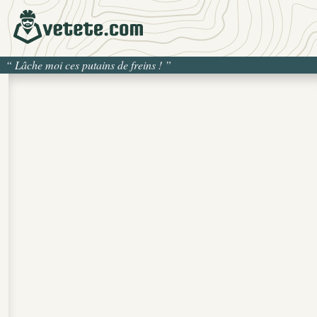
“
Lâche moi ces putains de freins !
”