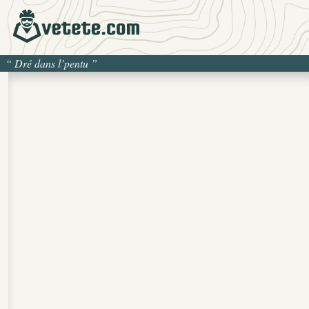
“
Dré dans l’pentu
”