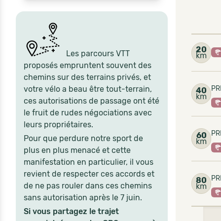
20
Les parcours VTT
km
proposés empruntent souvent des
chemins sur des terrains privés, et
votre vélo a beau être tout-terrain,
PR
40
km
ces autorisations de passage ont été
le fruit de rudes négociations avec
leurs propriétaires.
PR
60
Pour que perdure notre sport de
km
plus en plus menacé et cette
manifestation en particulier, il vous
revient de respecter ces accords et
PR
80
de ne pas rouler dans ces chemins
km
sans autorisation après le 7 juin.
Si vous partagez le trajet