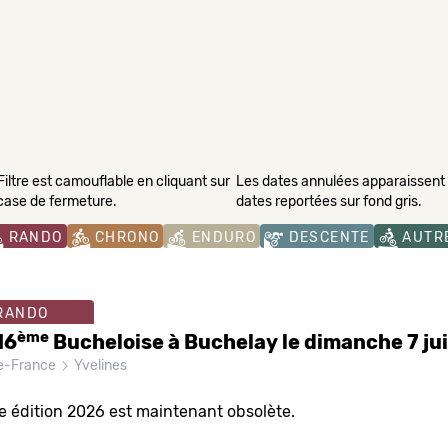
Filtre est camouflable en cliquant sur
Les dates annulées apparaissent s
 case de fermeture.
dates reportées sur fond gris.
RANDO
CHRONO
ENDURO
DESCENTE
AUTR
RANDO
ème
16
Bucheloise à Buchelay le dimanche 7 ju
de-France
Yvelines
e édition 2026 est maintenant obsolète.