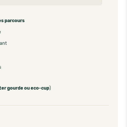
es parcours
e
pant
s
ter gourde ou eco-cup
)