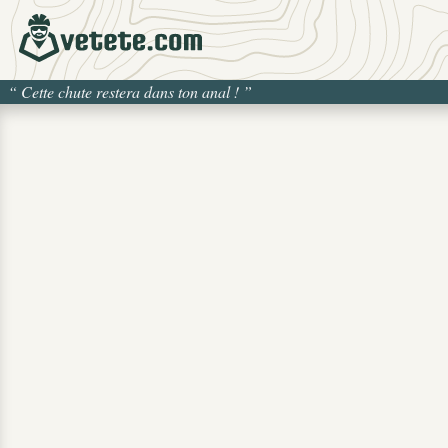
“
Cette chute restera dans ton anal !
”