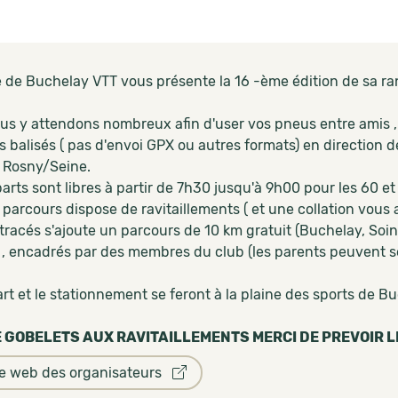
e de Buchelay VTT vous présente la 16 -ème édition de sa r
us y attendons nombreux afin d'user vos pneus entre amis , 
s balisés ( pas d'envoi GPX ou autres formats) en direction
e Rosny/Seine.
arts sont libres à partir de 7h30 jusqu'à 9h00 pour les 60 e
arcours dispose de ravitaillements ( et une collation vous at
 tracés s'ajoute un parcours de 10 km gratuit (Buchelay, Soi
 , encadrés par des membres du club (les parents peuvent se
t et le stationnement se feront à la plaine des sports de B
 GOBELETS AUX RAVITAILLEMENTS MERCI DE PREVOIR L
te web des organisateurs