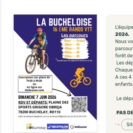
L'équip
2026.
Nous vo
parcour
forêt d
Les dép
Chaque p
A ces 4
enfants
Le dépar
PAS DE
Si