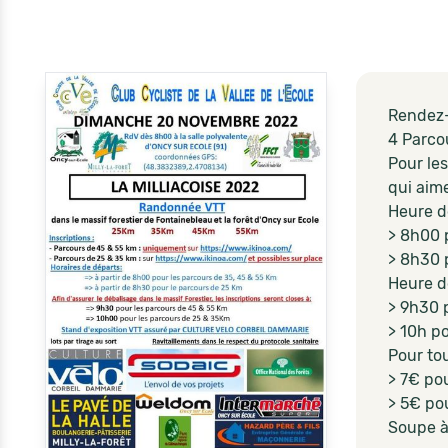
Rendez-
4 Parcou
Pour le
qui aime
Heure d
> 8h00 
> 8h30 
Heure d
> 9h30 
> 10h p
Pour tou
> 7€ pou
> 5€ pou
Soupe à 