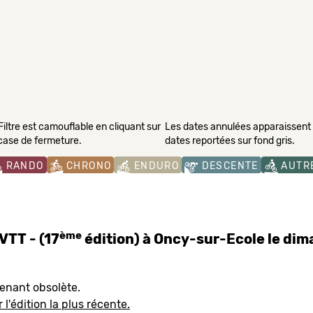
Filtre est camouflable en cliquant sur
Les dates annulées apparaissent s
 case de fermeture.
dates reportées sur fond gris.
RANDO
CHRONO
ENDURO
DESCENTE
AUTR
ème
 VTT - (17
édition) à Oncy-sur-Ecole le d
tenant obsolète.
 l'édition la plus récente.