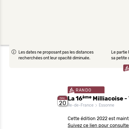
Les dates ne proposant pas les distances
Le partie 
recherchées ont leur opacité diminuée.
sa petite
RANDO
ème
La 16
Milliacoise -
nov.
20
Île-de-France
Essonne
Cette édition 2022 est main
Suivez ce lien pour consulter