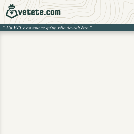
“
Un VTT c'est tout ce qu'un vélo devrait être
”